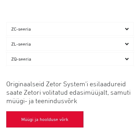
ZC-seeria
ZL-seeria
ZQ-seeria
Originaalseid Zetor System'i esilaadureid
saate Zetori volitatud edasimüüjalt, samuti
müügi- ja teenindusvõrk
Müügi ja hoolduse võrk