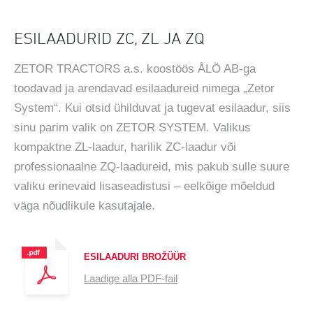
ESILAADURID ZC, ZL JA ZQ
ZETOR TRACTORS a.s. koostöös ÅLÖ AB-ga
toodavad ja arendavad esilaadureid nimega „Zetor
System“. Kui otsid ühilduvat ja tugevat esilaadur, siis
sinu parim valik on ZETOR SYSTEM. Valikus
kompaktne ZL-laadur, harilik ZC-laadur või
professionaalne ZQ-laadureid, mis pakub sulle suure
valiku erinevaid lisaseadistusi – eelkõige mõeldud
väga nõudlikule kasutajale.
ESILAADURI BROŽÜÜR
Laadige alla PDF-fail