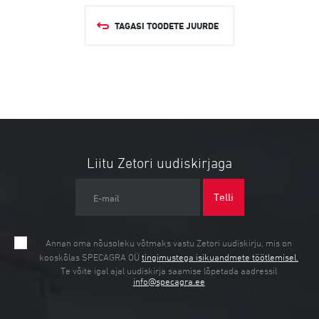
TAGASI TOODETE JUURDE
Liitu Zetori uudiskirjaga
Telli
E-mail
Annan oma nõusoleku võtmaks vastu Zetori uudiskirju, mis on
kooskõlas SPECAGRA OÜ
tingimustega isikuandmete töötlemisel.
Te võite igal ajal uudiskirja saamise lõpetada aadressil
info@specagra.ee