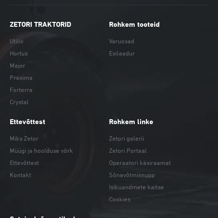
ZETORI TRAKTORID
Rohkem tooteid
Utilix
Varuosad
Hortus
Esilaadur
Major
Proxima
Forterra
Crystal
Ettevõttest
Rohkem linke
Miks Zetor
Zetori galerii
Müügi ja hoolduse võrk
Zetori Portaal
Ettevõttest
Operaatori käsiraamat
Kontakt
Sõnavõtmisnupp
Isikuandmete kaitse
Cookies