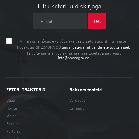
Liitu Zetori uudiskirjaga
Telli
E-mail
Annan oma nõusoleku võtmaks vastu Zetori uudiskirju, mis on
kooskõlas SPECAGRA OÜ
tingimustega isikuandmete töötlemisel.
Te võite igal ajal uudiskirja saamise lõpetada aadressil
info@specagra.ee
ZETORI TRAKTORID
Rohkem tooteid
Utilix
Varuosad
Hortus
Esilaadur
Major
Proxima
Forterra
Crystal