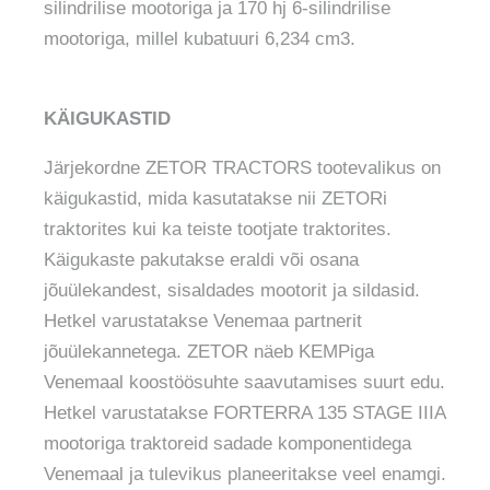
silindrilise mootoriga ja 170 hj 6-silindrilise
mootoriga, millel kubatuuri 6,234 cm3.
KÄIGUKASTID
Järjekordne ZETOR TRACTORS tootevalikus on
käigukastid, mida kasutatakse nii ZETORi
traktorites kui ka teiste tootjate traktorites.
Käigukaste pakutakse eraldi või osana
jõuülekandest, sisaldades mootorit ja sildasid.
Hetkel varustatakse Venemaa partnerit
jõuülekannetega. ZETOR näeb KEMPiga
Venemaal koostöösuhte saavutamises suurt edu.
Hetkel varustatakse FORTERRA 135 STAGE IIIA
mootoriga traktoreid sadade komponentidega
Venemaal ja tulevikus planeeritakse veel enamgi.