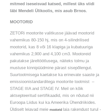
mitmed iseseisvad katsed, millest üks viidi
läbi Mendeli Ülikoolis, mis asub Brnos.
MOOTORID
ZETORi mootorite valitkusse jäävad mootorid
vahemikus 80-150 hj, mis on 4-silindrilised
mootorid, kas 8 või 16 klapiga ja kubatuuriga
vahemikus 2,900 and 4,100 cm3. Mootoreid
pakutakse järeltöötlusega, näiteks tolmu ja
mustuse kinnipüüdmine pärast sisepõlengut.
Suurtootmisega kaetakse ka erinevate saaste ja
emissioonistandarditega mootorite tootmist –
STAGE IIIA and STAGE IV. Meil on kõik
aktsepteeritud sertifikaadid, mis on nõutud nii
Euroopa Liidus kui ka Ameerika Ühendriikides.
Üldiselt leiavad meie
laia rakendust turul -
mootorid