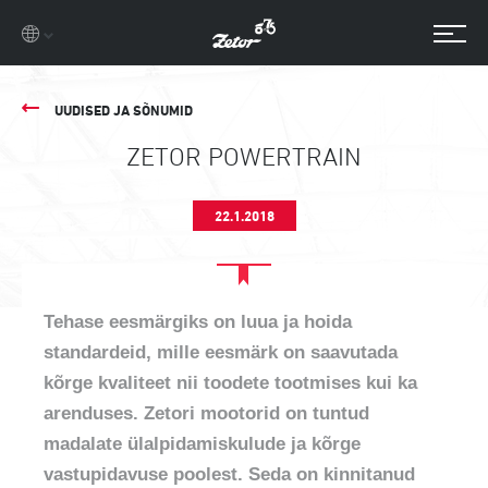
UUDISED JA SÕNUMID
ZETOR POWERTRAIN
22.1.2018
Tehase eesmärgiks on luua ja hoida
standardeid, mille eesmärk on saavutada
kõrge kvaliteet nii toodete tootmises kui ka
arenduses. Zetori mootorid on tuntud
madalate ülalpidamiskulude ja kõrge
vastupidavuse poolest. Seda on kinnitanud