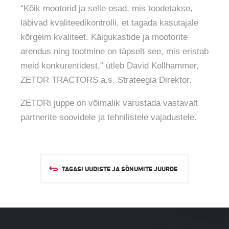
“Kõik mootorid ja selle osad, mis toodetakse,
läbivad kvaliteedikontrolli, et tagada kasutajale
kõrgeim kvaliteet. Käigukastide ja mootorite
arendus ning tootmine on täpselt see, mis eristab
meid konkurentidest,” ütleb David Kollhammer,
ZETOR TRACTORS a.s. Strateegia Direktor.
ZETORi juppe on võimalik varustada vastavalt
partnerite soovidele ja tehnilistele vajadustele.
TAGASI UUDISTE JA SÕNUMITE JUURDE