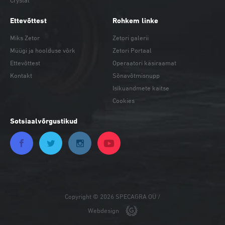
Ettevõttest
Rohkem linke
Miks Zetor
Zetori galerii
Müügi ja hoolduse võrk
Zetori Portaal
Ettevõttest
Operaatori käsiraamat
Kontakt
Sõnavõtmisnupp
Isikuandmete kaitse
Cookies
Sotsiaalvõrgustikud
Copyright © 2026 SPECAGRA OÜ /
Webdesign