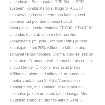
lahendustel. See kasutab DPF-filtri ja SCR-
süsteemi kombinatsiooni. Kogu STAGE IV
saastevähendus süsteem toob kasutajateni
optimeeritud pöördemomendi kasud.
Vastupidiselt konkurentidele,ZETORi STAGE IV
lahendus kasutab vähem elektroonilisi
komponente (nt. pole Common Rail'i) ja toob
kasutajatel kuni 20% väiksema kütusekulu,
sõltuvalt tehtud töödest. Ülalmainitud eelised on
kinnitatud sõltumatu testi tulemusel, mis on läbi
viidud Mendeli Ülikoolis, mis asub Brnos.
Mõõtmise tulemused näitavad, et praegune
mootor vastab juba STAGE V emissiooni
standarditele, mis kinnitab, et tegemist on
unikaalse ja konkurentsitu lahendusega. Mis
puudutab arendust, siis töö jätkub 50 hj 3-